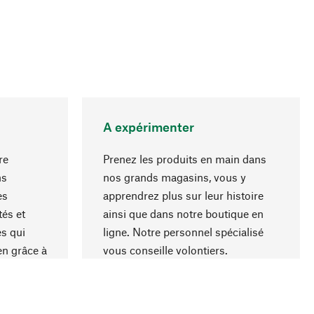
A expérimenter
re
Prenez les produits en main dans
ns
nos grands magasins, vous y
es
apprendrez plus sur leur histoire
Haut de page
és et
ainsi que dans notre boutique en
s qui
ligne. Notre personnel spécialisé
en grâce à
vous conseille volontiers.
iaux et à