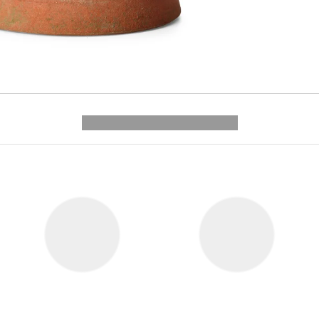
---------- --------------