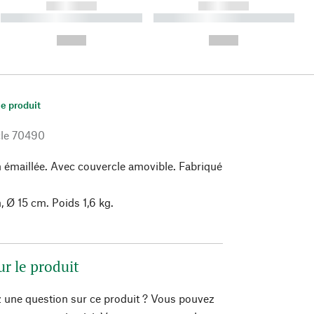
------------
------------
----------- ----------- ----------
----------- ----------- ----------
- -----------
-
--,-- €
--,-- €
le produit
le
70490
n émaillée. Avec couvercle amovible. Fabriqué
 Ø 15 cm. Poids 1,6 kg.
ur le produit
 une question sur ce produit ? Vous pouvez