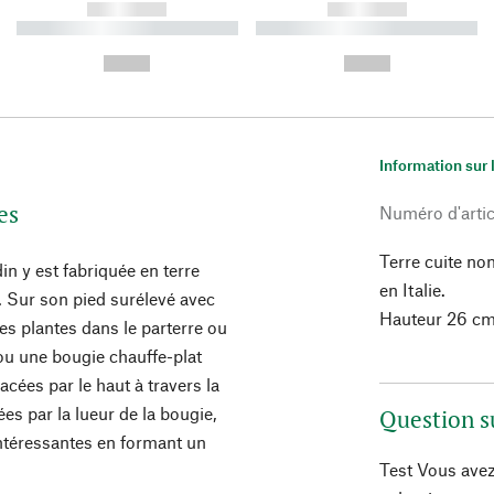
------------
------------
----------- ----------- ----------
----------- ----------- ----------
-
-
--,-- €
--,-- €
Information sur 
es
Numéro d'artic
Terre cuite no
in y est fabriquée en terre
en Italie.
e. Sur son pied surélevé avec
Hauteur 26 cm,
 les plantes dans le parterre ou
 ou une bougie chauffe-plat
acées par le haut à travers la
es par la lueur de la bougie,
Question s
ntéressantes en formant un
Test Vous avez