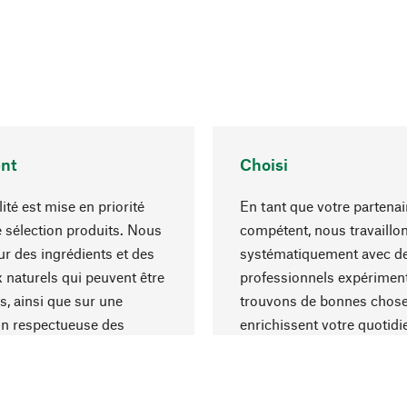
nt
Choisi
ité est mise en priorité
En tant que votre partenai
 sélection produits. Nous
compétent, nous travaillo
r des ingrédients et des
systématiquement avec d
 naturels qui peuvent être
professionnels expériment
s, ainsi que sur une
trouvons de bonnes chose
on respectueuse des
enrichissent votre quotidi
s et socialement
un choix optimal de matér
ble.
une excellente fabrication.