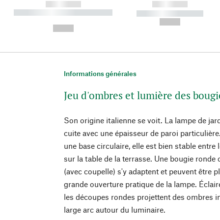
------------
------------
----------- ----------- ----------
----------- -----------
-
--,-- €
--,-- €
Informations générales
Jeu d'ombres et lumière des bougi
Son origine italienne se voit. La lampe de jard
cuite avec une épaisseur de paroi particulièr
une base circulaire, elle est bien stable entre
sur la table de la terrasse. Une bougie ronde
(avec coupelle) s'y adaptent et peuvent être pl
grande ouverture pratique de la lampe. Éclairé
les découpes rondes projettent des ombres i
large arc autour du luminaire.