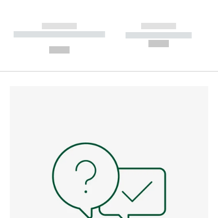
------------
------------
----------- ----------- --------
----------- -----------
---
--,-- €
--,-- €