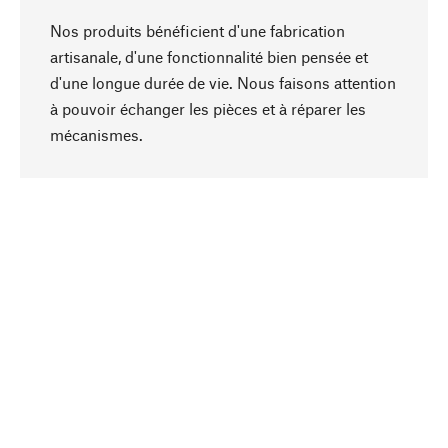
Nos produits bénéficient d'une fabrication
artisanale, d'une fonctionnalité bien pensée et
d'une longue durée de vie. Nous faisons attention
à pouvoir échanger les pièces et à réparer les
Haut de page
mécanismes.
Conscient
La durabilité est mise en priorité dans note
sélection produits. Nous misons sur des
ingrédients et des matériaux naturels qui peuvent
être entretenus, ainsi que sur une production
respectueuse des ressources et socialement
responsable.