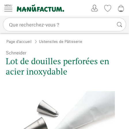
Passer au contenu
Mon compte
Liste de su
0,0
Page d'accueil
Ustensiles de Pâtisserie
Schneider
Lot de douilles perforées en
acier inoxydable