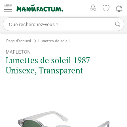
Passer au contenu
Mon compte
Liste de su
0,0
Page d'accueil
Lunettes de soleil
MAPLETON
Lunettes de soleil 1987
Unisexe, Transparent