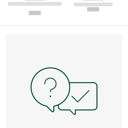
----------- ----------- --------
----------- -----------
---
--,-- €
--,-- €