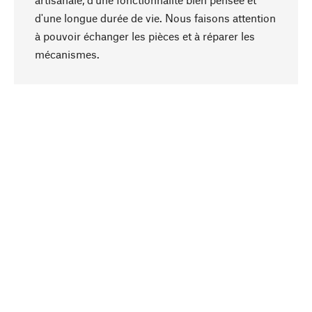
d'une longue durée de vie. Nous faisons attention
à pouvoir échanger les pièces et à réparer les
Haut de page
mécanismes.
Conscient
La durabilité est mise en priorité dans note
sélection produits. Nous misons sur des
ingrédients et des matériaux naturels qui peuvent
être entretenus, ainsi que sur une production
respectueuse des ressources et socialement
responsable.