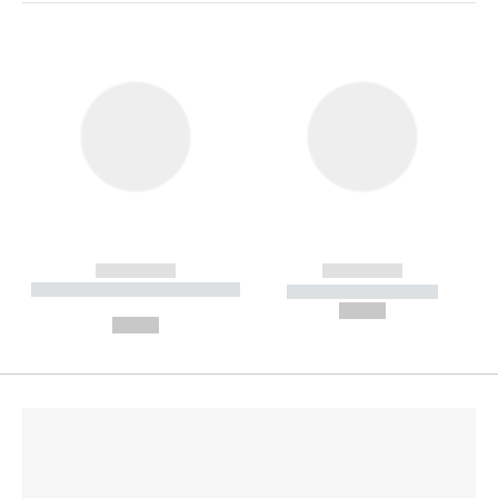
------------
------------
----------- ----------- --------
----------- -----------
---
--,-- €
--,-- €