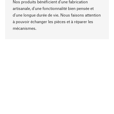
Nos produits bénéficient d'une fabrication
artisanale, d'une fonctionnalité bien pensée et
d'une longue durée de vie. Nous faisons attention
à pouvoir échanger les pièces et à réparer les
Haut de page
mécanismes.
Conscient
La durabilité est mise en priorité dans note
sélection produits. Nous misons sur des
ingrédients et des matériaux naturels qui peuvent
être entretenus, ainsi que sur une production
respectueuse des ressources et socialement
responsable.