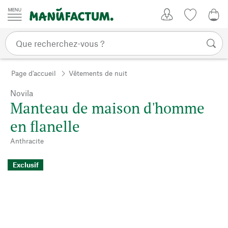
Passer au contenu
Mon compte
Liste de su
0,0
Page d'accueil
Vêtements de nuit
Novila
Manteau de maison d'homme
en flanelle
Anthracite
Exclusif