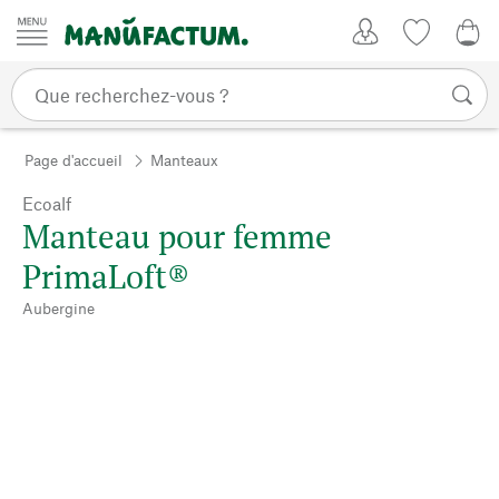
Passer au contenu
Mon compte
Liste de su
0,0
Page d'accueil
Manteaux
Ecoalf
Manteau pour femme
PrimaLoft®
Aubergine