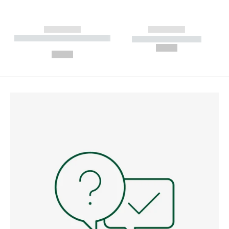
------------
------------
----------- ----------- --------
----------- -----------
---
--,-- €
--,-- €