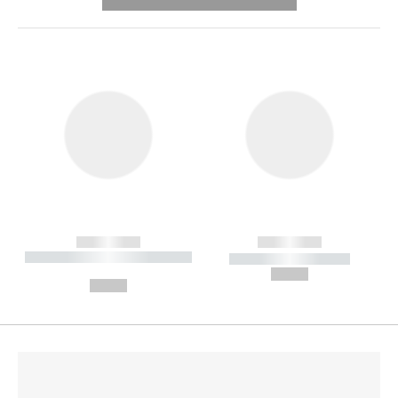
---------- --------------
------------
------------
----------- ----------- --------
----------- -----------
---
--,-- €
--,-- €