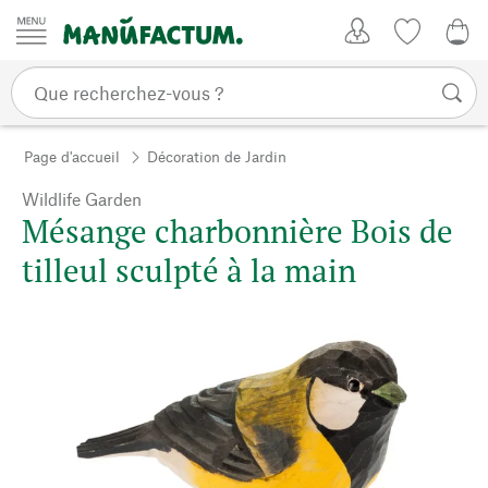
Passer au contenu
Mon compte
Liste de su
0,0
Page d'accueil
Décoration de Jardin
Wildlife Garden
Mésange charbonnière Bois de
tilleul sculpté à la main