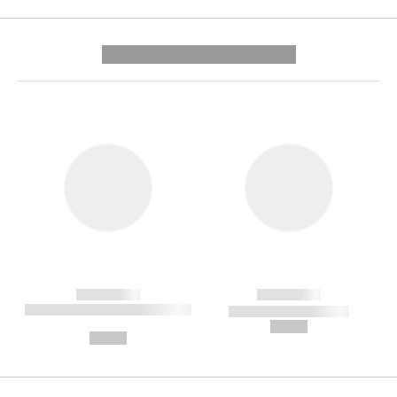
---------- --------------
------------
------------
----------- ----------- --------
----------- -----------
---
--,-- €
--,-- €