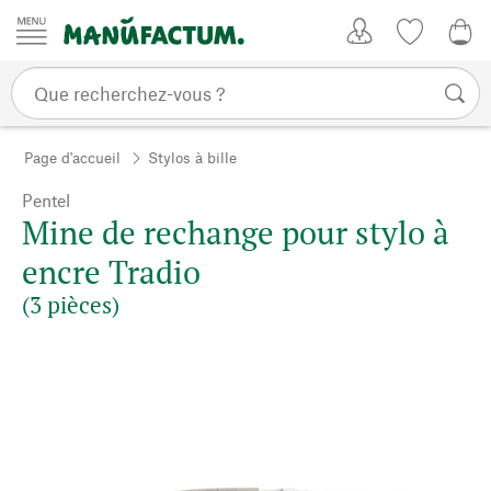
Passer au contenu
Mon compte
Liste de su
0,0
Page d'accueil
Stylos à bille
Pentel
Mine de rechange pour stylo à
encre Tradio
(3 pièces)