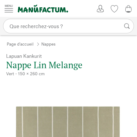
Passer au contenu
Mon compte
Liste de su
0,0
Page d'accueil
Nappes
Lapuan Kankurit
Nappe Lin Melange
Vert - 150 × 260 cm