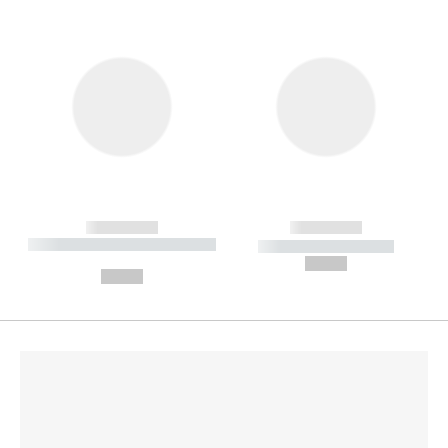
------------
------------
----------- ----------- --------
----------- -----------
---
--,-- €
--,-- €