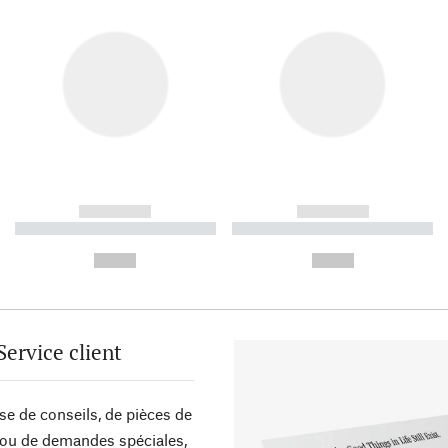
------------
------------
----------- ----------- ----------
----------- ----------- ----------
-
-
--,-- €
--,-- €
Service client
sse de conseils, de pièces de
ou de demandes spéciales,