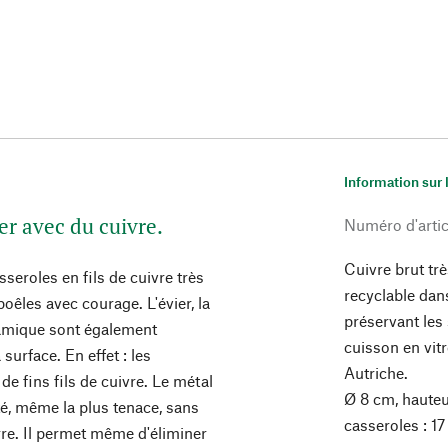
Information sur 
er avec du cuivre.
Numéro d'artic
Cuivre brut trè
sseroles en fils de cuivre très
recyclable dans
oêles avec courage. L'évier, la
préservant les
éramique sont également
cuisson en vit
surface. En effet : les
Autriche.
e fins fils de cuivre. Le métal
Ø 8 cm, hauteu
té, même la plus tenace, sans
casseroles : 17
erre. Il permet même d'éliminer