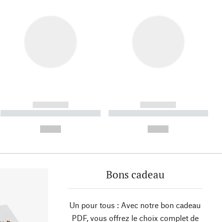
------------
------------
----------- ----------- ----------
----------- ----------- ----------
- -----------
-
--,-- €
--,-- €
Bons cadeau
Un pour tous : Avec notre bon cadeau
PDF, vous offrez le choix complet de