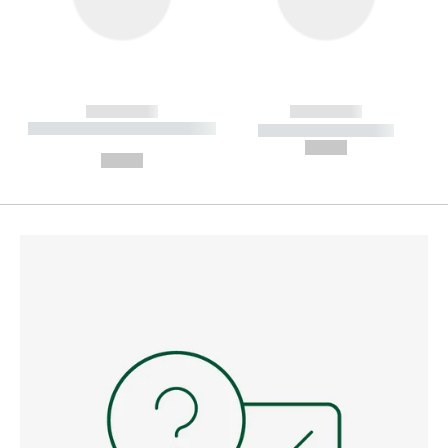
------------
------------
----------- ----------- --------
----------- -----------
---
--,-- €
--,-- €