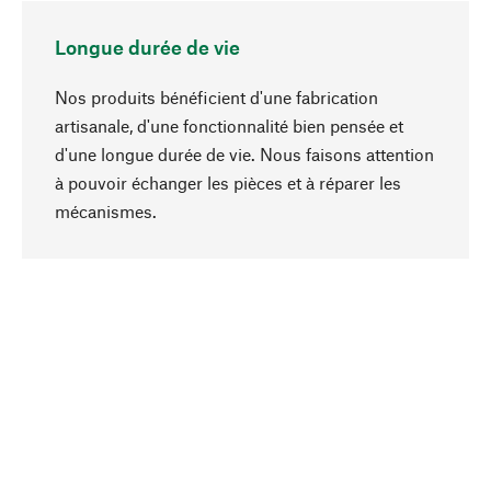
Longue durée de vie
Nos produits bénéficient d'une fabrication
artisanale, d'une fonctionnalité bien pensée et
d'une longue durée de vie. Nous faisons attention
à pouvoir échanger les pièces et à réparer les
Haut de page
mécanismes.
Conscient
La durabilité est mise en priorité dans note
sélection produits. Nous misons sur des
ingrédients et des matériaux naturels qui peuvent
être entretenus, ainsi que sur une production