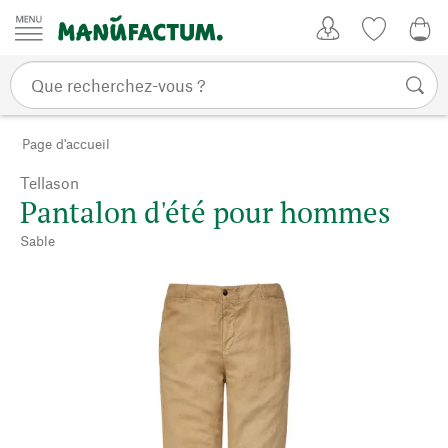
Passer au contenu
Mon compte
Liste de su
0,0
Page d'accueil
Tellason
Pantalon d'été pour hommes
Sable