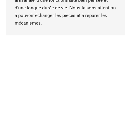
d'une longue durée de vie. Nous faisons attention
à pouvoir échanger les pièces et à réparer les
Haut de page
mécanismes.
Conscient
La durabilité est mise en priorité dans note
sélection produits. Nous misons sur des
ingrédients et des matériaux naturels qui peuvent
être entretenus, ainsi que sur une production
respectueuse des ressources et socialement
responsable.