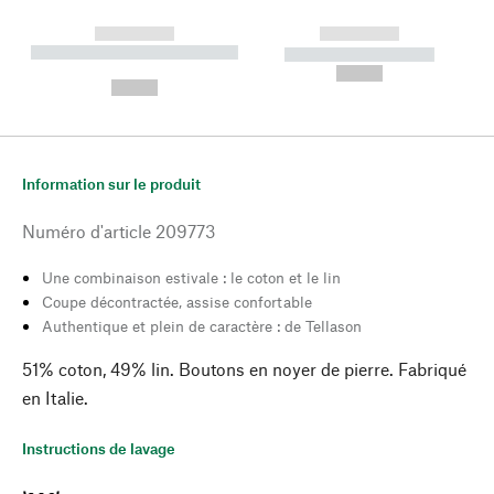
------------
------------
----------- ----------- --------
----------- -----------
---
--,-- €
--,-- €
Information sur le produit
Numéro d'article
209773
Une combinaison estivale : le coton et le lin
Coupe décontractée, assise confortable
Authentique et plein de caractère : de Tellason
51% coton, 49% lin. Boutons en noyer de pierre. Fabriqué
en Italie.
Instructions de lavage