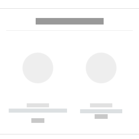
---------- --------------
------------
------------
----------- ----------- --------
----------- -----------
---
--,-- €
--,-- €