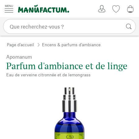
Passer au contenu
Mon compte
Liste de su
0,0
Page d'accueil
Encens & parfums d'ambiance
Apomanum
Parfum d'ambiance et de linge
Eau de verveine citronnée et de lemongrass