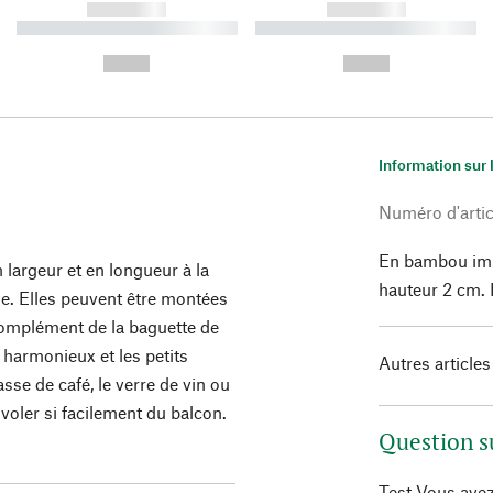
------------
------------
----------- ----------- ----------
----------- ----------- ----------
-
-
--,-- €
--,-- €
Information sur 
Numéro d'artic
En bambou imp
n largeur et en longueur à la
hauteur 2 cm. 
e. Elles peuvent être montées
 complément de la baguette de
i harmonieux et les petits
Autres articles
sse de café, le verre de vin ou
voler si facilement du balcon.
Question s
Test Vous avez