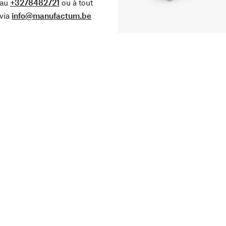
 au
+3278482721
ou à tout
via
info@manufactum.be