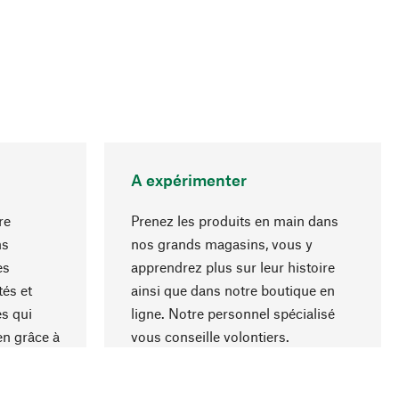
A expérimenter
re
Prenez les produits en main dans
ns
nos grands magasins, vous y
es
apprendrez plus sur leur histoire
Haut de page
és et
ainsi que dans notre boutique en
s qui
ligne. Notre personnel spécialisé
en grâce à
vous conseille volontiers.
iaux et à