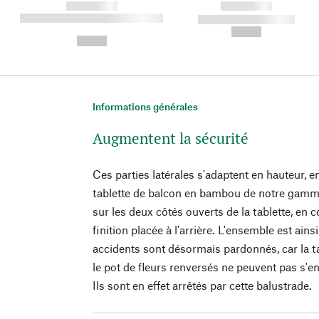
------------
------------
----------- ----------- ----------
----------- -----------
-
--,-- €
--,-- €
Informations générales
Augmentent la sécurité
Ces parties latérales s'adaptent en hauteur, e
tablette de balcon en bambou de notre gamm
sur les deux côtés ouverts de la tablette, en
finition placée à l'arrière. L'ensemble est ains
accidents sont désormais pardonnés, car la ta
le pot de fleurs renversés ne peuvent pas s'en
Ils sont en effet arrêtés par cette balustrade.