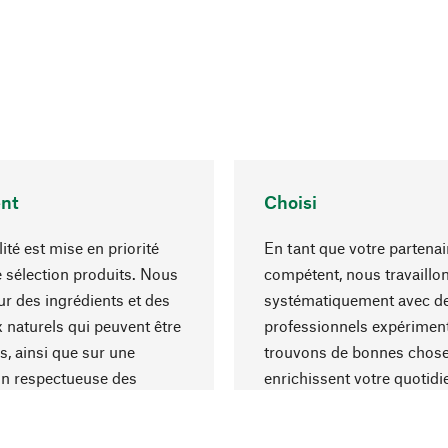
nt
Choisi
ité est mise en priorité
En tant que votre partenai
 sélection produits. Nous
compétent, nous travaillo
r des ingrédients et des
systématiquement avec d
 naturels qui peuvent être
professionnels expériment
s, ainsi que sur une
trouvons de bonnes chose
on respectueuse des
enrichissent votre quotidi
s et socialement
un choix optimal de matér
ble.
une excellente fabrication.