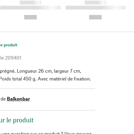
------------
------------
----------- ----------- ----------
----------- ----------- ----------
- -----------
-
--,-- €
--,-- €
le produit
le
209401
régné. Longueur 26 cm, largeur 7 cm,
Poids total 450 g. Avec matériel de fixation.
 de
Balkonbar
ur le produit
 une question sur ce produit ? Vous pouvez