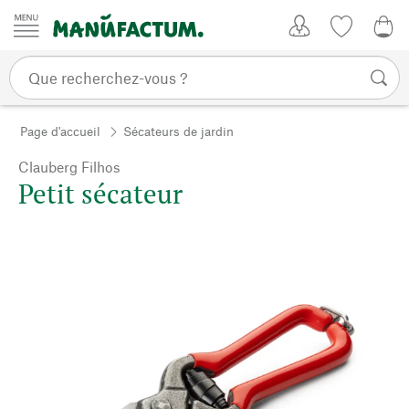
Passer au contenu
Mon compte
Liste de su
0,0
Page d'accueil
Sécateurs de jardin
Clauberg Filhos
Petit sécateur