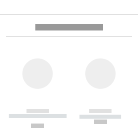
---------- --------------
------------
------------
----------- ----------- --------
----------- -----------
---
--,-- €
--,-- €