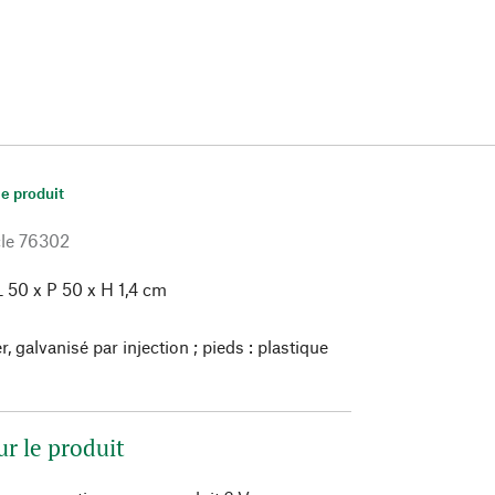
le produit
le
76302
 50 x P 50 x H 1,4 cm
r, galvanisé par injection ; pieds : plastique
ur le produit