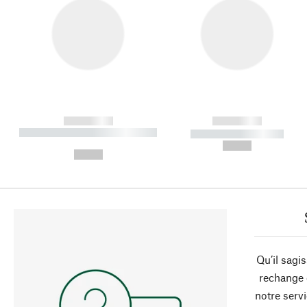
------------
------------
----------- ----------- ----------
----------- -----------
-
--,-- €
--,-- €
Qu’il sagi
rechange 
notre servi