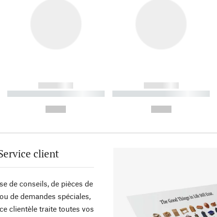
------------
------------
----------- ----------- ----------
----------- ----------- ----------
-
-
--,-- €
--,-- €
Service client
sse de conseils, de pièces de
ou de demandes spéciales,
ce clientèle traite toutes vos