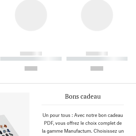
------------
------------
----------- ----------- ----------
----------- ----------- ----------
- -----------
-
--,-- €
--,-- €
Bons cadeau
Un pour tous : Avec notre bon cadeau
PDF, vous offrez le choix complet de
la gamme Manufactum. Choisissez un