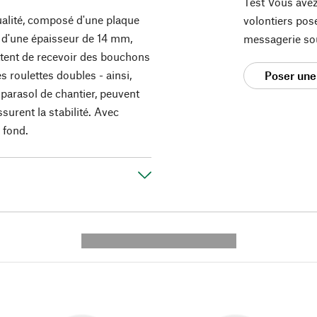
Test Vous avez
ualité, composé d'une plaque
volontiers pos
et d'une épaisseur de 14 mm,
messagerie so
ttent de recevoir des bouchons
es roulettes doubles - ainsi,
Poser une
parasol de chantier, peuvent
ssurent la stabilité. Avec
 fond.
---------- --------------