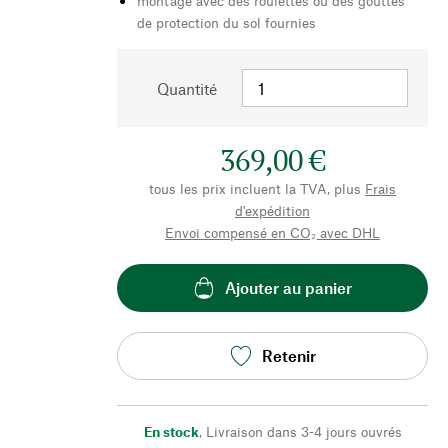
montage avec des roulettes ou des gouttes
de protection du sol fournies
Quantité
369,00 €
tous les prix incluent la TVA, plus
Frais
d'expédition
Envoi compensé en CO₂ avec DHL
Ajouter au panier
Retenir
En stock
,
Livraison dans 3-4 jours ouvrés