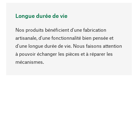
Longue durée de vie
Nos produits bénéficient d'une fabrication
artisanale, d'une fonctionnalité bien pensée et
d'une longue durée de vie. Nous faisons attention
à pouvoir échanger les pièces et à réparer les
Haut de page
mécanismes.
Conscient
La durabilité est mise en priorité dans note
sélection produits. Nous misons sur des
ingrédients et des matériaux naturels qui peuvent
être entretenus, ainsi que sur une production