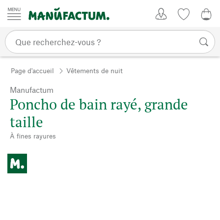
Passer au contenu
Mon compte
Liste de su
0,0
Page d'accueil
Vêtements de nuit
Manufactum
Poncho de bain rayé, grande
taille
À fines rayures