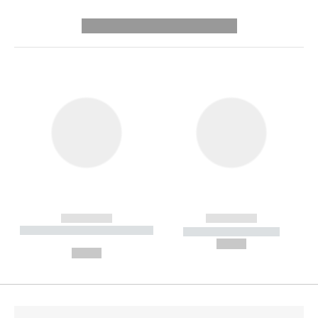
---------- --------------
------------
------------
----------- ----------- --------
----------- -----------
---
--,-- €
--,-- €