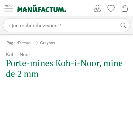
Passer au contenu
Mon compte
Liste de su
0,0
Page d'accueil
Crayons
Koh-I-Noor
Porte-mines Koh-i-Noor, mine
de 2 mm