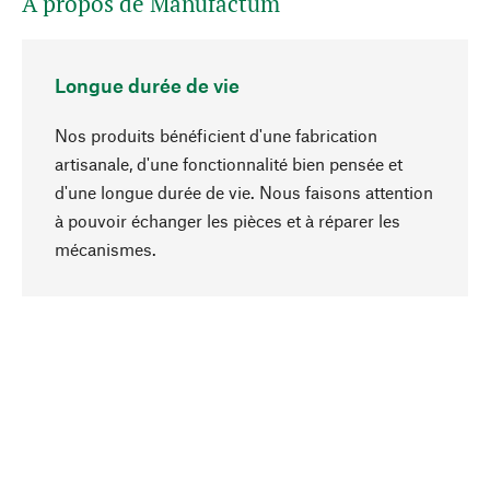
A propos de Manufactum
Longue durée de vie
Nos produits bénéficient d'une fabrication
artisanale, d'une fonctionnalité bien pensée et
d'une longue durée de vie. Nous faisons attention
à pouvoir échanger les pièces et à réparer les
Haut de page
mécanismes.
Conscient
La durabilité est mise en priorité dans note
sélection produits. Nous misons sur des
ingrédients et des matériaux naturels qui peuvent