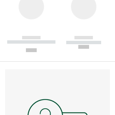
------------
------------
----------- ----------- --------
----------- -----------
---
--,-- €
--,-- €