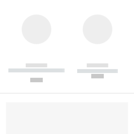
------------
------------
----------- ----------- --------
----------- -----------
---
--,-- €
--,-- €