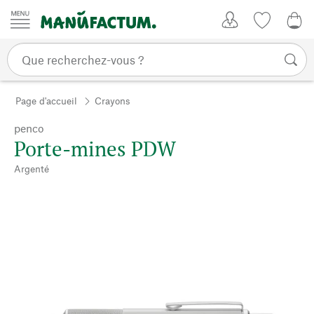
Passer au contenu
Mon compte
Liste de su
0,0
Page d'accueil
Crayons
penco
Porte-mines PDW
Argenté