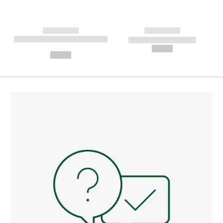
------------
------------
----------- ----------- --------
----------- -----------
---
--,-- €
--,-- €