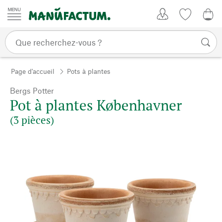
Passer au contenu
Mon compte
Liste de su
0,0
Page d'accueil
Pots à plantes
Bergs Potter
Pot à plantes Københavner
(3 pièces)