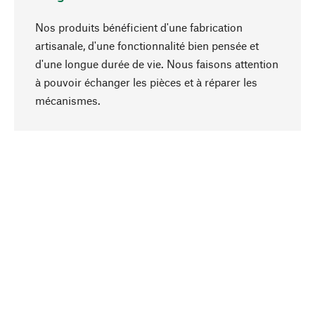
Nos produits bénéficient d'une fabrication
artisanale, d'une fonctionnalité bien pensée et
d'une longue durée de vie. Nous faisons attention
à pouvoir échanger les pièces et à réparer les
Haut de page
mécanismes.
Conscient
La durabilité est mise en priorité dans note
sélection produits. Nous misons sur des
ingrédients et des matériaux naturels qui peuvent
être entretenus, ainsi que sur une production
respectueuse des ressources et socialement
responsable.