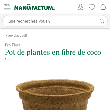
Passer au contenu
Mon compte
Liste de su
0,0
Page d'accueil
Pro Flora
Pot de plantes en fibre de coco
15 l