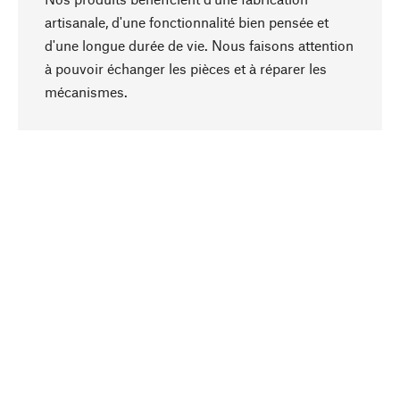
artisanale, d'une fonctionnalité bien pensée et
d'une longue durée de vie. Nous faisons attention
à pouvoir échanger les pièces et à réparer les
Haut de page
mécanismes.
Conscient
La durabilité est mise en priorité dans note
sélection produits. Nous misons sur des
ingrédients et des matériaux naturels qui peuvent
être entretenus, ainsi que sur une production
respectueuse des ressources et socialement
responsable.