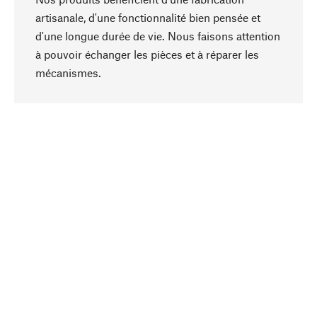
artisanale, d'une fonctionnalité bien pensée et
d'une longue durée de vie. Nous faisons attention
à pouvoir échanger les pièces et à réparer les
Haut de page
mécanismes.
Conscient
La durabilité est mise en priorité dans note
sélection produits. Nous misons sur des
ingrédients et des matériaux naturels qui peuvent
être entretenus, ainsi que sur une production
respectueuse des ressources et socialement
responsable.