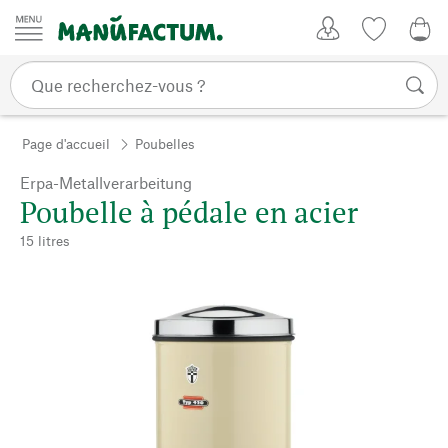
Passer au contenu
Mon compte
Liste de su
0,0
Page d'accueil
Poubelles
Erpa-Metallverarbeitung
Poubelle à pédale en acier
15 litres