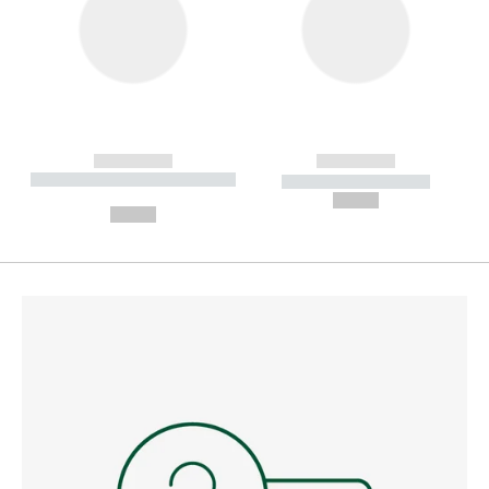
------------
------------
----------- ----------- --------
----------- -----------
---
--,-- €
--,-- €