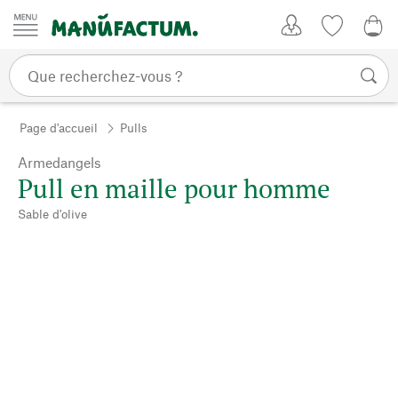
Passer au contenu
Mon compte
Liste de su
0,0
Page d'accueil
Pulls
Armedangels
Pull en maille pour homme
Sable d'olive