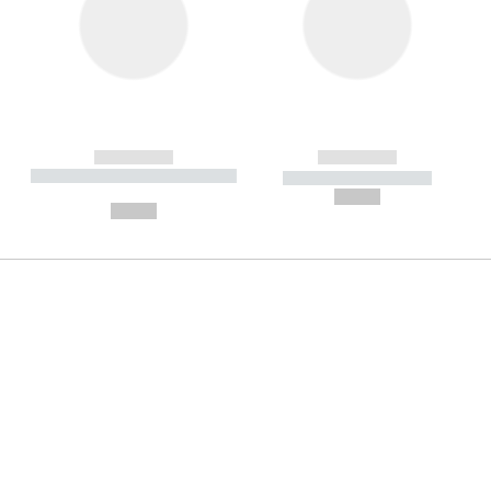
------------
------------
----------- ----------- --------
----------- -----------
---
--,-- €
--,-- €