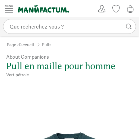
Passer au contenu
Mon compte
Liste de su
0,0
Page d'accueil
Pulls
About Companions
Pull en maille pour homme
Vert pétrole