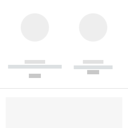
------------
------------
----------- ----------- --------
----------- -----------
---
--,-- €
--,-- €