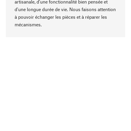
artisanale, d'une fonctionnalité bien pensée et
d'une longue durée de vie. Nous faisons attention
à pouvoir échanger les pièces et à réparer les
Haut de page
mécanismes.
Conscient
La durabilité est mise en priorité dans note
sélection produits. Nous misons sur des
ingrédients et des matériaux naturels qui peuvent
être entretenus, ainsi que sur une production
respectueuse des ressources et socialement
responsable.