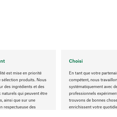
nt
Choisi
ité est mise en priorité
En tant que votre partenai
 sélection produits. Nous
compétent, nous travaillo
r des ingrédients et des
systématiquement avec d
 naturels qui peuvent être
professionnels expériment
s, ainsi que sur une
trouvons de bonnes chose
on respectueuse des
enrichissent votre quotidi
s et socialement
un choix optimal de matér