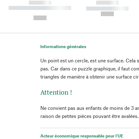
------------
------------
----------- ----------- ----------
----------- -----------
-
--,-- €
--,-- €
Informations générales
Un point est un cercle, est une surface. Cela 
pas. Car dans ce puzzle graphique, il faut co
triangles de manière à obtenir une surface cir
Attention !
Ne convient pas aux enfants de moins de 3 a
raison de petites pièces pouvant être avalées.
Acteur économique responsable pour l'UE