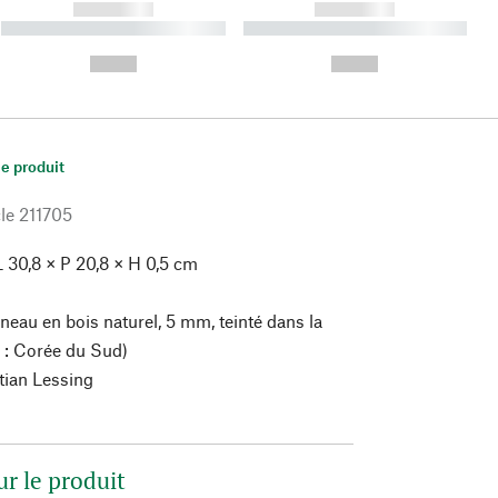
------------
------------
----------- ----------- ----------
----------- ----------- ----------
- -----------
-
--,-- €
--,-- €
le produit
le
211705
 30,8 × P 20,8 × H 0,5 cm
neau en bois naturel, 5 mm, teinté dans la
 : Corée du Sud)
tian Lessing
ur le produit