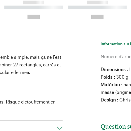
------------
------------
----------- ----------- ----------
----------- ----------- ----------
-
-
--,-- €
--,-- €
Information sur 
Numéro d'artic
semble simple, mais ça ne l'est
mbiner 27 rectangles, carrés et
Dimensions :
L
culaire fermée.
Poids :
300 g
Matériau :
pan
masse (origine
Design :
Chris
ns. Risque d'étouffement en
Question s