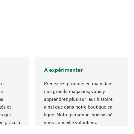
A expérimenter
re
Prenez les produits en main dans
ns
nos grands magasins, vous y
es
apprendrez plus sur leur histoire
Haut de page
és et
ainsi que dans notre boutique en
s qui
ligne. Notre personnel spécialisé
en grâce à
vous conseille volontiers.
iaux et à