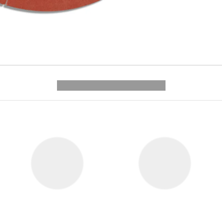
---------- --------------