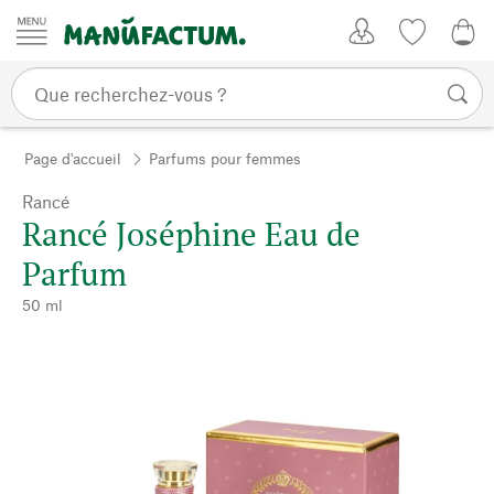
Passer au contenu
Mon compte
Liste de su
0,0
Page d'accueil
Parfums pour femmes
Rancé
Rancé Joséphine Eau de
Parfum
50 ml