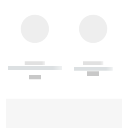
------------
------------
----------- ----------- --------
----------- -----------
---
--,-- €
--,-- €