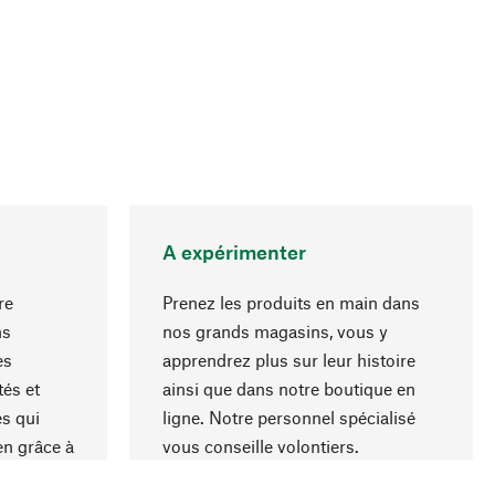
A expérimenter
re
Prenez les produits en main dans
ns
nos grands magasins, vous y
es
apprendrez plus sur leur histoire
Haut de page
és et
ainsi que dans notre boutique en
s qui
ligne. Notre personnel spécialisé
en grâce à
vous conseille volontiers.
iaux et à