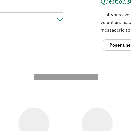
Question s
Test Vous avez
volontiers pos
messagerie so
Poser une
---------- --------------