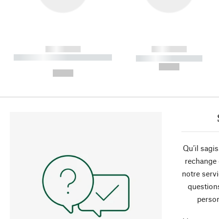
------------
------------
----------- ----------- ----------
----------- -----------
-
--,-- €
--,-- €
Qu’il sagi
rechange 
notre servi
question
person