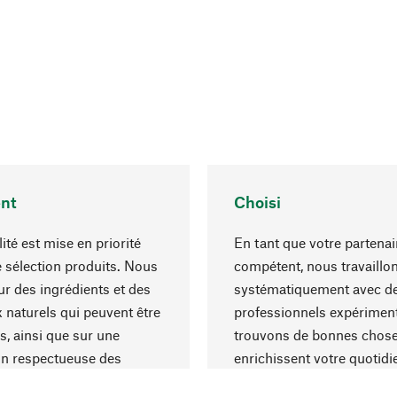
nt
Choisi
ité est mise en priorité
En tant que votre partenai
 sélection produits. Nous
compétent, nous travaillo
r des ingrédients et des
systématiquement avec d
 naturels qui peuvent être
professionnels expériment
s, ainsi que sur une
trouvons de bonnes chose
on respectueuse des
enrichissent votre quotidi
s et socialement
un choix optimal de matér