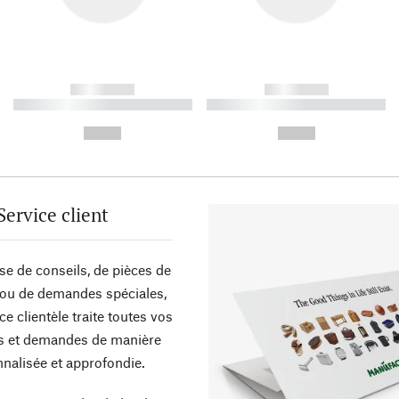
------------
------------
----------- ----------- ----------
----------- ----------- ----------
-
-
--,-- €
--,-- €
Service client
sse de conseils, de pièces de
ou de demandes spéciales,
ce clientèle traite toutes vos
s et demandes de manière
nalisée et approfondie.