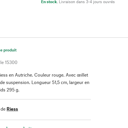
En stock
,
Livraison dans 3-4 jours ouvrés
le produit
le
15300
iess en Autriche. Couleur rouge. Avec œillet
de suspension. Longueur 51,5 cm, largeur en
ids 295 g.
 de
Riess