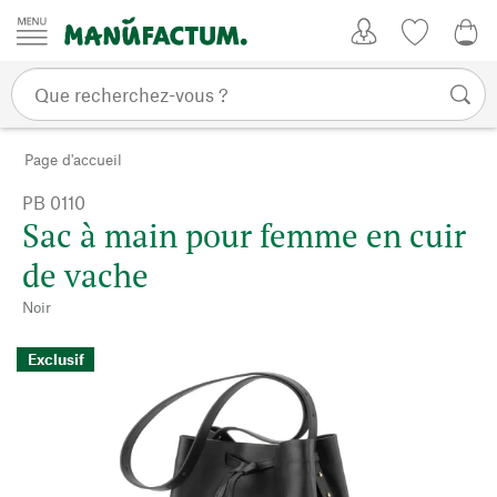
Passer au contenu
Mon compte
Liste de su
0,0
Page d'accueil
PB 0110
Sac à main pour femme en cuir
de vache
Noir
Exclusif