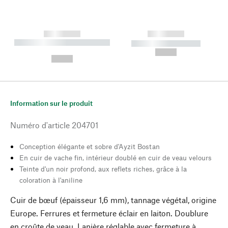
------------
------------
----------- ----------- --------
----------- -----------
---
--,-- €
--,-- €
Information sur le produit
Numéro d'article
204701
Conception élégante et sobre d'Ayzit Bostan
En cuir de vache fin, intérieur doublé en cuir de veau velours
Teinte d'un noir profond, aux reflets riches, grâce à la
coloration à l'aniline
Cuir de bœuf (épaisseur 1,6 mm), tannage végétal, origine
Europe. Ferrures et fermeture éclair en laiton. Doublure
en croûte de veau. Lanière réglable avec fermeture à