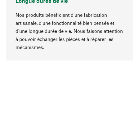
Longue durée de vie
Nos produits bénéficient d'une fabrication
artisanale, d'une fonctionnalité bien pensée et
d'une longue durée de vie. Nous faisons attention
à pouvoir échanger les pièces et à réparer les
Haut de page
mécanismes.
Conscient
La durabilité est mise en priorité dans note
sélection produits. Nous misons sur des
ingrédients et des matériaux naturels qui peuvent
être entretenus, ainsi que sur une production
respectueuse des ressources et socialement
responsable.