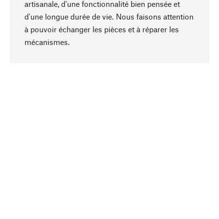
artisanale, d'une fonctionnalité bien pensée et
d'une longue durée de vie. Nous faisons attention
à pouvoir échanger les pièces et à réparer les
Haut de page
mécanismes.
Conscient
La durabilité est mise en priorité dans note
sélection produits. Nous misons sur des
ingrédients et des matériaux naturels qui peuvent
être entretenus, ainsi que sur une production
respectueuse des ressources et socialement
responsable.