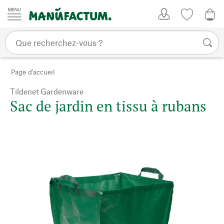
Passer au contenu
Mon compte
Liste de su
0,0
Page d'accueil
Tildenet Gardenware
Sac de jardin en tissu à rubans