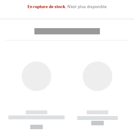
En rupture de stock
,
N'est plus disponible
---------- --------------
------------
------------
----------- ----------- --------
----------- -----------
---
--,-- €
--,-- €