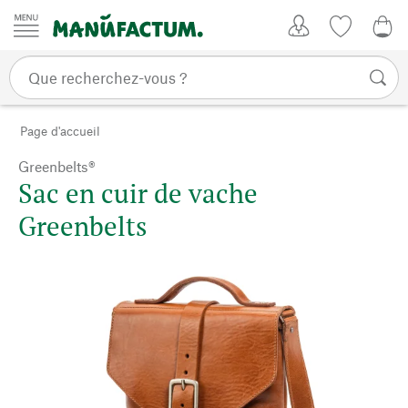
Passer au contenu
Mon compte
Liste de su
0,0
Page d'accueil
Greenbelts®
Sac en cuir de vache
Greenbelts