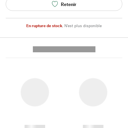
Retenir
En rupture de stock
,
N'est plus disponible
---------- --------------
------------
------------