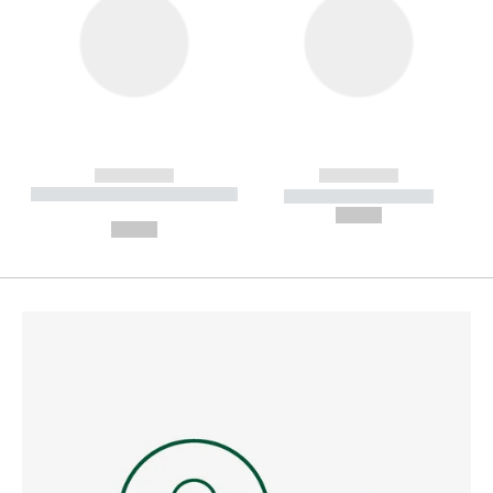
------------
------------
----------- ----------- --------
----------- -----------
---
--,-- €
--,-- €