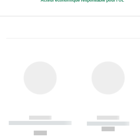
------------
------------
----------- ----------- ----------
----------- -----------
-
--,-- €
--,-- €