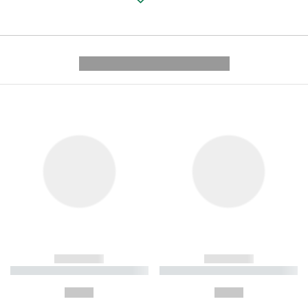
---------- --------------
------------
------------
----------- ----------- ----------
----------- ----------- ----------
-
-
--,-- €
--,-- €