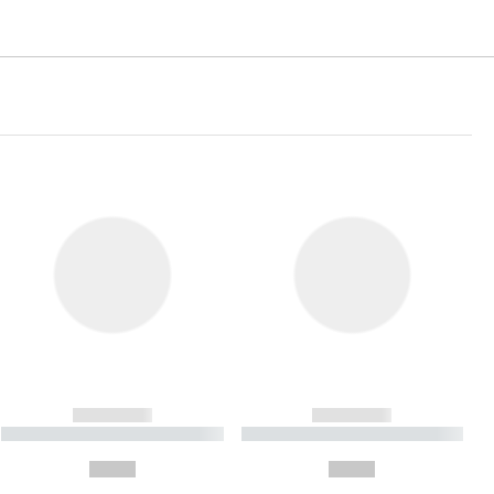
------------
------------
----------- ----------- ----------
----------- ----------- ----------
- -----------
-
--,-- €
--,-- €