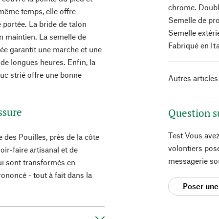
chrome. Doubl
 même temps, elle offre
Semelle de pro
 portée. La bride de talon
Semelle extéri
n maintien. La semelle de
Fabriqué en Ita
ée garantit une marche et une
de longues heures. Enfin, la
uc strié offre une bonne
Autres articles
ssure
Question s
Test Vous avez
des Pouilles, près de la côte
volontiers pos
ir-faire artisanal et de
messagerie so
ui sont transformés en
ononcé - tout à fait dans la
Poser une