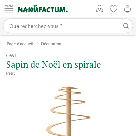
Passer au contenu
Mon compte
Liste de su
0,0
Page d'accueil
Décoration
OWI
Sapin de Noël en spirale
Petit