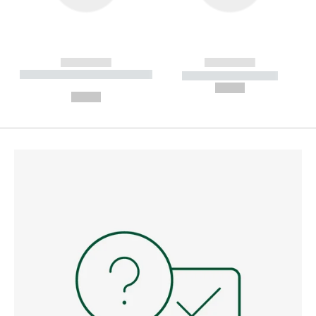
------------
------------
----------- ----------- --------
----------- -----------
---
--,-- €
--,-- €