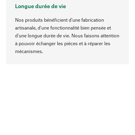
Longue durée de vie
Nos produits bénéficient d'une fabrication
artisanale, d'une fonctionnalité bien pensée et
d'une longue durée de vie. Nous faisons attention
à pouvoir échanger les pièces et à réparer les
Haut de page
mécanismes.
Conscient
La durabilité est mise en priorité dans note
sélection produits. Nous misons sur des
ingrédients et des matériaux naturels qui peuvent
être entretenus, ainsi que sur une production
respectueuse des ressources et socialement