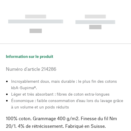
------------
------------
----------- ----------- --------
----------- -----------
---
--,-- €
--,-- €
Information sur le produit
Numéro d'article
214286
Incroyablement doux, mais durable : le plus fin des cotons
kbA-Supima®.
Léger et très absorbant : fibres de coton extra-longues
Économique : faible consommation d'eau lors du lavage grâce
à un volume et un poids réduits
100% coton. Grammage 400 g/m2. Finesse du fil Nm
20/1. 4% de rétrécissement. Fabriqué en Suisse.