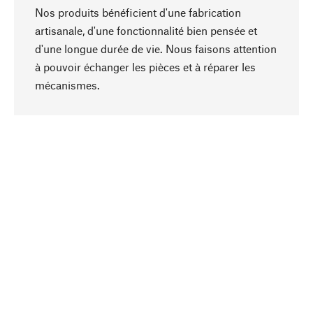
Nos produits bénéficient d'une fabrication
artisanale, d'une fonctionnalité bien pensée et
d'une longue durée de vie. Nous faisons attention
à pouvoir échanger les pièces et à réparer les
Haut de page
mécanismes.
Conscient
La durabilité est mise en priorité dans note
sélection produits. Nous misons sur des
ingrédients et des matériaux naturels qui peuvent
être entretenus, ainsi que sur une production
respectueuse des ressources et socialement
responsable.