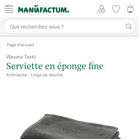
Passer au contenu
Mon compte
Liste de su
0,0
Page d'accueil
Weseta Textil
Serviette en éponge fine
Anthracite - Linge de douche