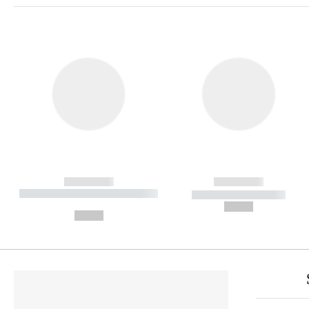
------------
------------
----------- ----------- ----------
----------- -----------
-
--,-- €
--,-- €