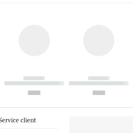
------------
------------
----------- ----------- ----------
----------- ----------- ----------
-
-
--,-- €
--,-- €
Service client