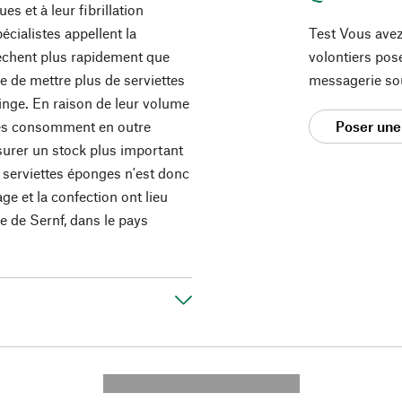
s et à leur fibrillation
pécialistes appellent la
Test Vous avez
sèchent plus rapidement que
volontiers pos
e de mettre plus de serviettes
messagerie so
inge. En raison de leur volume
lles consomment en outre
Poser une
surer un stock plus important
es serviettes éponges n'est donc
sage et la confection ont lieu
ée de Sernf, dans le pays
---------- --------------