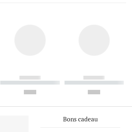
------------
------------
----------- ----------- ----------
----------- ----------- ----------
- -----------
-
--,-- €
--,-- €
Bons cadeau