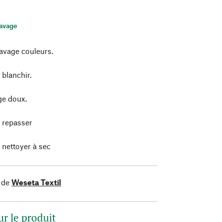
lavage
avage couleurs.
 blanchir.
e doux.
 repasser
 nettoyer à sec
 de
Weseta Textil
ur le produit