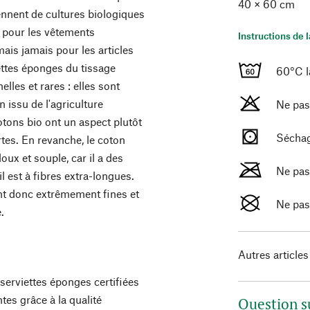
40 × 60 cm
nnent de cultures biologiques
é pour les vêtements
Instructions de 
 mais jamais pour les articles
iettes éponges du tissage
60°C l
les et rares : elles sont
 issu de l'agriculture
Ne pas
otons bio ont un aspect plutôt
Séchag
rtes. En revanche, le coton
oux et souple, car il a des
Ne pas
il est à fibres extra-longues.
nt donc extrêmement fines et
Ne pas
.
Autres articles
rviettes éponges certifiées
es grâce à la qualité
Question s