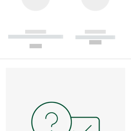
------------
------------
----------- ----------- --------
----------- -----------
---
--,-- €
--,-- €