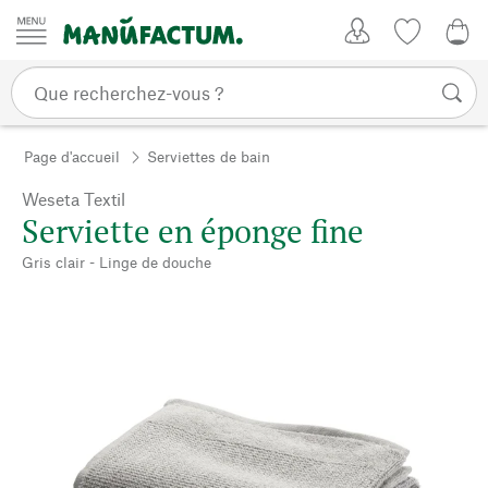
Passer au contenu
Mon compte
Liste de su
0,0
Page d'accueil
Serviettes de bain
Weseta Textil
Serviette en éponge fine
Gris clair - Linge de douche