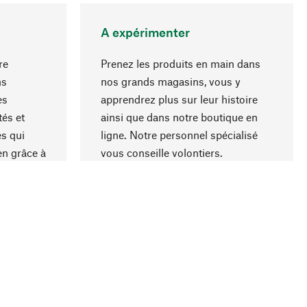
A expérimenter
re
Prenez les produits en main dans
ns
nos grands magasins, vous y
es
apprendrez plus sur leur histoire
Haut de page
és et
ainsi que dans notre boutique en
s qui
ligne. Notre personnel spécialisé
en grâce à
vous conseille volontiers.
iaux et à