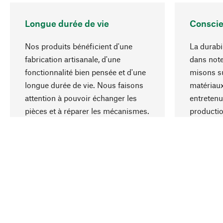
Longue durée de vie
Conscie
Nos produits bénéficient d'une
La durabil
fabrication artisanale, d'une
dans note
fonctionnalité bien pensée et d'une
misons su
longue durée de vie. Nous faisons
matériaux
attention à pouvoir échanger les
entretenu
pièces et à réparer les mécanismes.
producti
ressource
responsa
Votre pays
Belgique (Français)