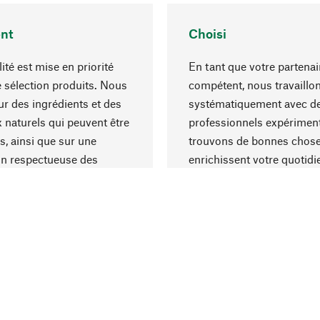
nt
Choisi
ité est mise en priorité
En tant que votre partenai
 sélection produits. Nous
compétent, nous travaillo
r des ingrédients et des
systématiquement avec d
 naturels qui peuvent être
professionnels expériment
s, ainsi que sur une
trouvons de bonnes chose
on respectueuse des
enrichissent votre quotidi
s et socialement
un choix optimal de matér
ble.
une excellente fabrication.