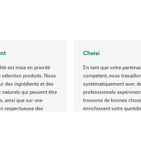
nt
Choisi
ité est mise en priorité
En tant que votre partenai
 sélection produits. Nous
compétent, nous travaillo
r des ingrédients et des
systématiquement avec d
 naturels qui peuvent être
professionnels expériment
s, ainsi que sur une
trouvons de bonnes chose
on respectueuse des
enrichissent votre quotidi
s et socialement
un choix optimal de matér
ble.
une excellente fabrication.