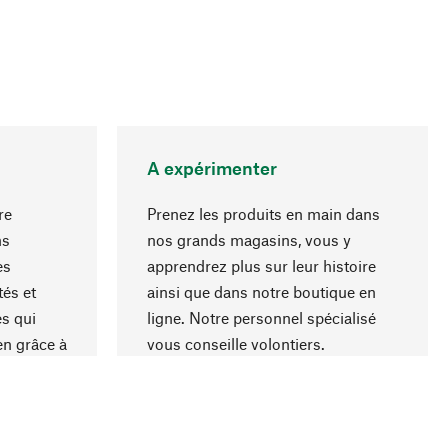
A expérimenter
re
Prenez les produits en main dans
ns
nos grands magasins, vous y
es
apprendrez plus sur leur histoire
Haut de page
és et
ainsi que dans notre boutique en
s qui
ligne. Notre personnel spécialisé
en grâce à
vous conseille volontiers.
iaux et à