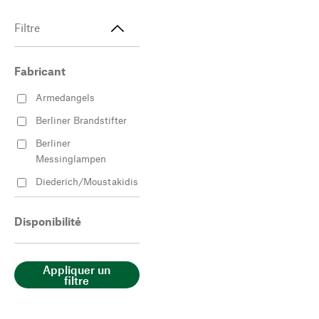
Filtre
Fabricant
Armedangels
Berliner Brandstifter
Berliner
Messinglampen
Diederich/Moustakidis
Fundamental Berlin
Disponibilité
J.F. Schwarzlose
Parfums Berlin
Seltmann Publishers
Appliquer un
filtre