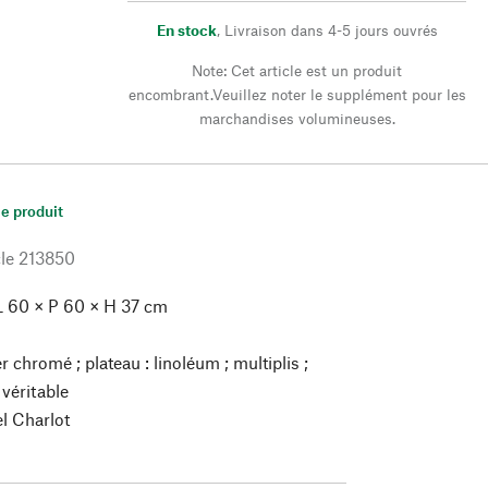
En stock
,
Livraison dans 4-5 jours ouvrés
Note: Cet article est un produit
encombrant.Veuillez noter le supplément pour les
marchandises volumineuses.
le produit
le
213850
L 60 × P 60 × H 37 cm
r chromé ; plateau : linoléum ; multiplis ;
 véritable
l Charlot