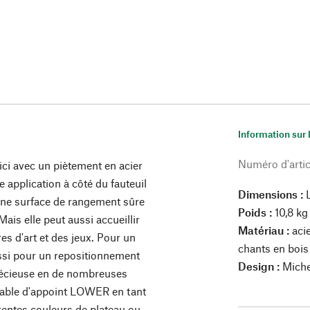
Information sur 
Numéro d'artic
ici avec un piètement en acier
 application à côté du fauteuil
Dimensions :
une surface de rangement sûre
Poids :
10,8 kg
Mais elle peut aussi accueillir
Matériau :
acie
es d'art et des jeux. Pour un
chants en bois
ssi pour un repositionnement
Design :
Miche
 précieuse en de nombreuses
table d'appoint LOWER en tant
rentes couleurs de plateau ou