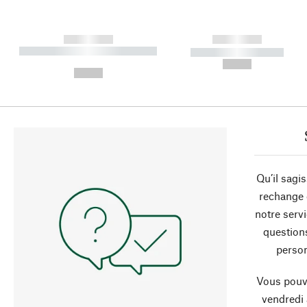
------------
------------
----------- ----------- ----------
----------- -----------
-
--,-- €
--,-- €
Qu’il sagi
rechange 
notre servi
question
person
Vous pouve
vendredi