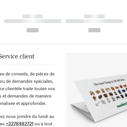
------------
------------
----------- ----------- ----------
----------- ----------- ----------
-
-
--,-- €
--,-- €
Service client
sse de conseils, de pièces de
ou de demandes spéciales,
ce clientèle traite toutes vos
s et demandes de manière
nalisée et approfondie.
z nous joindre du lundi au
 au
+3278482721
ou à tout