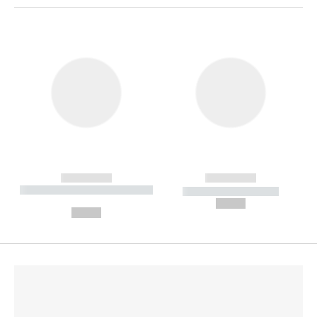
------------
------------
----------- ----------- --------
----------- -----------
---
--,-- €
--,-- €