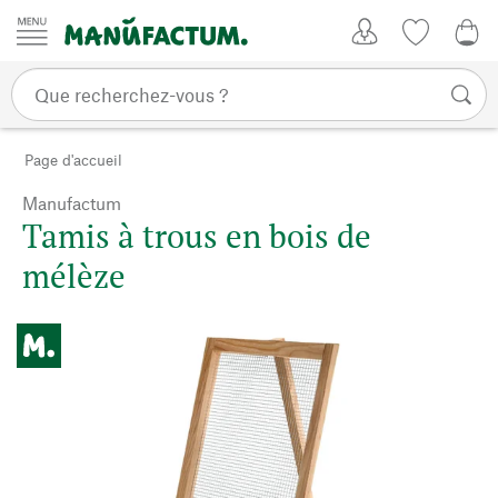
Passer au contenu
Mon compte
Liste de su
0,0
Page d'accueil
Manufactum
Tamis à trous en bois de
mélèze