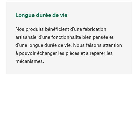
Longue durée de vie
Nos produits bénéficient d'une fabrication
artisanale, d'une fonctionnalité bien pensée et
d'une longue durée de vie. Nous faisons attention
à pouvoir échanger les pièces et à réparer les
Haut de page
mécanismes.
Conscient
La durabilité est mise en priorité dans note
sélection produits. Nous misons sur des
ingrédients et des matériaux naturels qui peuvent
être entretenus, ainsi que sur une production