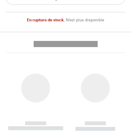
En rupture de stock
,
N'est plus disponible
---------- --------------
------------
------------
----------- ----------- --------
----------- -----------