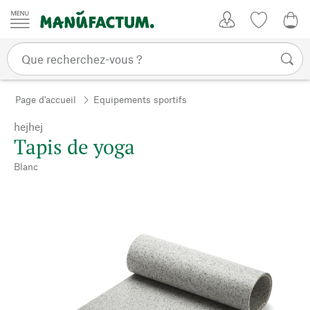
Passer au contenu
Mon compte
Liste de su
0,0
Page d'accueil
Equipements sportifs
hejhej
Tapis de yoga
Blanc