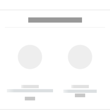
---------- --------------
------------
------------
----------- ----------- --------
----------- -----------
---
--,-- €
--,-- €