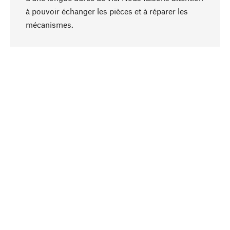
à pouvoir échanger les pièces et à réparer les
Haut de page
mécanismes.
Conscient
La durabilité est mise en priorité dans note
sélection produits. Nous misons sur des
ingrédients et des matériaux naturels qui peuvent
être entretenus, ainsi que sur une production
respectueuse des ressources et socialement
responsable.
Choisi