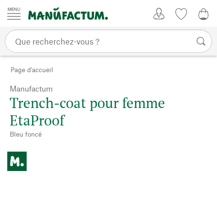
Passer au contenu
Mon compte
Liste de su
0,0
Page d'accueil
Manufactum
Trench-coat pour femme
EtaProof
Bleu foncé