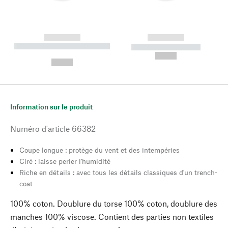
------------
------------
----------- ----------- --------
----------- -----------
---
--,-- €
--,-- €
Information sur le produit
Numéro d'article
66382
Coupe longue : protège du vent et des intempéries
Ciré : laisse perler l'humidité
Riche en détails : avec tous les détails classiques d'un trench-
coat
100% coton. Doublure du torse 100% coton, doublure des
manches 100% viscose. Contient des parties non textiles