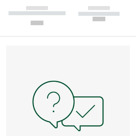
------------
------------
----------- ----------- --------
----------- -----------
---
--,-- €
--,-- €