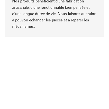
Nos produits bénéficient d'une fabrication
artisanale, d'une fonctionnalité bien pensée et
d'une longue durée de vie. Nous faisons attention
à pouvoir échanger les pièces et à réparer les
Haut de page
mécanismes.
Conscient
La durabilité est mise en priorité dans note
sélection produits. Nous misons sur des
ingrédients et des matériaux naturels qui peuvent
être entretenus, ainsi que sur une production
respectueuse des ressources et socialement
responsable.