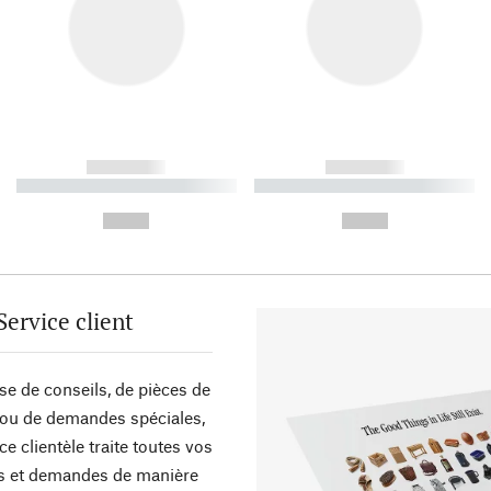
------------
------------
----------- ----------- ----------
----------- ----------- ----------
-
-
--,-- €
--,-- €
Service client
sse de conseils, de pièces de
ou de demandes spéciales,
ce clientèle traite toutes vos
s et demandes de manière