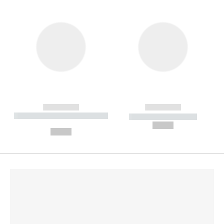
------------
------------
----------- ----------- --------
----------- -----------
---
--,-- €
--,-- €