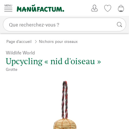
Passer au contenu
Mon compte
Liste de su
0,0
Page d'accueil
Nichoirs pour oiseaux
Wildlife World
Upcycling « nid d'oiseau »
Grotte