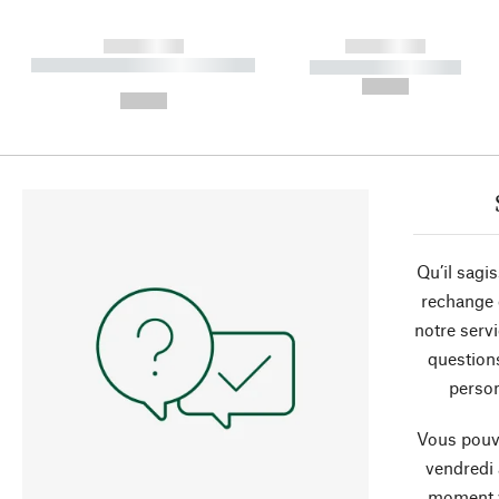
------------
------------
----------- ----------- ----------
----------- -----------
-
--,-- €
--,-- €
Qu’il sagi
rechange 
notre servi
question
person
Vous pouve
vendredi
moment 