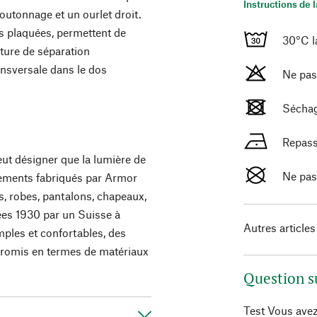
Instructions de 
boutonnage et un ourlet droit.
s plaquées, permettent de
30°C l
uture de séparation
ansversale dans le dos
Ne pas
Séchag
Repass
peut désigner que la lumière de
Ne pas
tements fabriqués par Armor
ts, robes, pantalons, chapeaux,
ées 1930 par un Suisse à
Autres articles
ples et confortables, des
promis en termes de matériaux
Question s
Test Vous avez