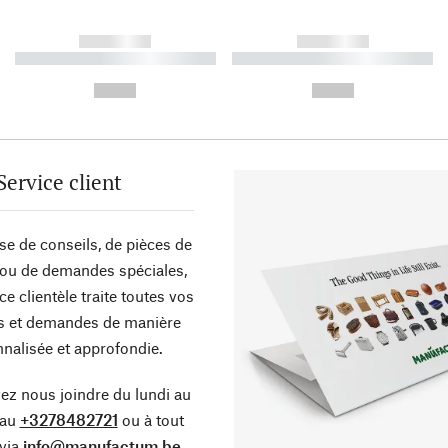
------------
------------
----------- ----------- ----------
----------- ----------- ----------
-
-
--,-- €
--,-- €
Service client
sse de conseils, de pièces de
ou de demandes spéciales,
ce clientèle traite toutes vos
s et demandes de manière
nalisée et approfondie.
z nous joindre du lundi au
 au
+3278482721
ou à tout
via
info@manufactum.be