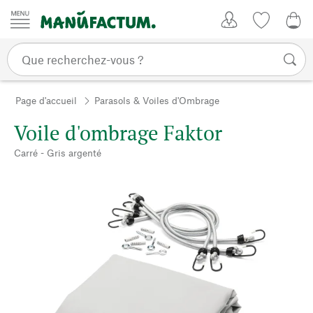
Passer au contenu
Mon compte
Liste de su
0,0
Page d'accueil
Parasols & Voiles d'Ombrage
Voile d'ombrage Faktor
Carré - Gris argenté