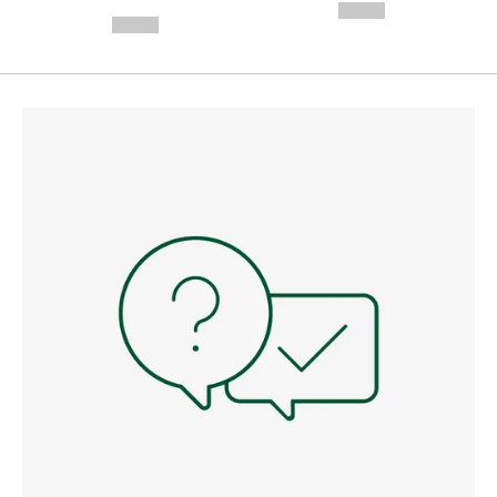
---
--,-- €
--,-- €