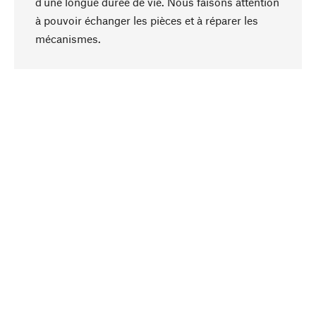
d'une longue durée de vie. Nous faisons attention
à pouvoir échanger les pièces et à réparer les
Haut de page
mécanismes.
Conscient
La durabilité est mise en priorité dans note
sélection produits. Nous misons sur des
ingrédients et des matériaux naturels qui peuvent
être entretenus, ainsi que sur une production
respectueuse des ressources et socialement
responsable.