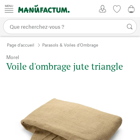
Passer au contenu
Mon compte
Liste de su
0,0
Page d'accueil
Parasols & Voiles d'Ombrage
Morel
Voile d'ombrage jute triangle