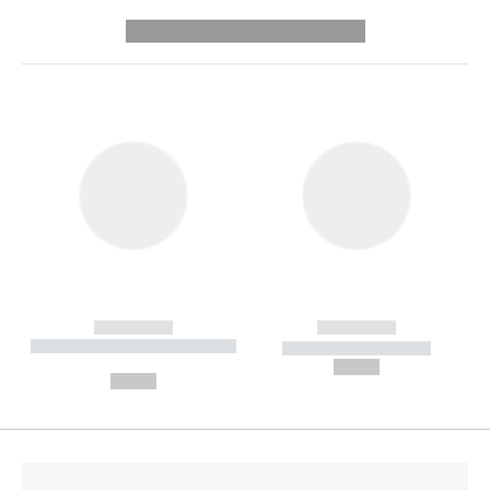
---------- --------------
------------
------------
----------- ----------- --------
----------- -----------
---
--,-- €
--,-- €