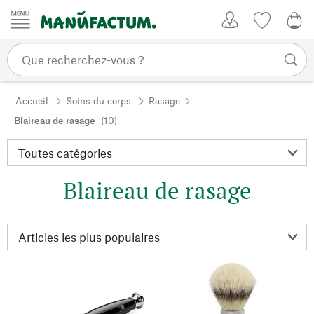
Passer au contenu
Mon compte
Liste de su
0,0
Accueil
Soins du corps
Rasage
Blaireau de rasage
(10)
Blaireau de rasage